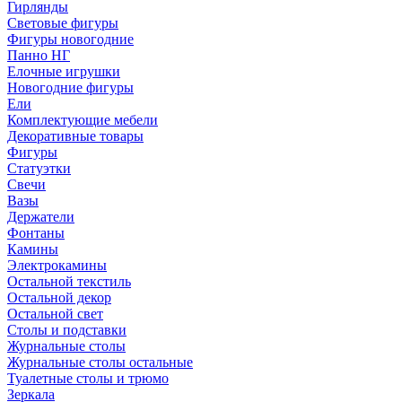
Гирлянды
Световые фигуры
Фигуры новогодние
Панно НГ
Елочные игрушки
Новогодние фигуры
Ели
Комплектующие мебели
Декоративные товары
Фигуры
Статуэтки
Свечи
Вазы
Держатели
Фонтаны
Камины
Электрокамины
Остальной текстиль
Остальной декор
Остальной свет
Столы и подставки
Журнальные столы
Журнальные столы остальные
Туалетные столы и трюмо
Зеркала