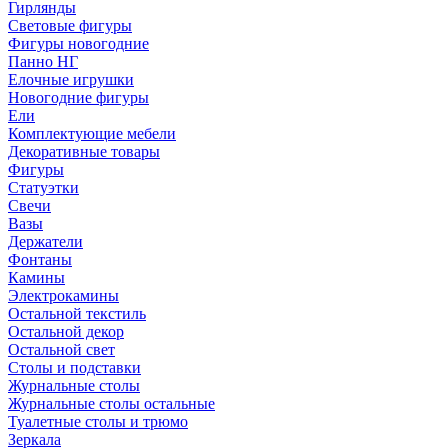
Гирлянды
Световые фигуры
Фигуры новогодние
Панно НГ
Елочные игрушки
Новогодние фигуры
Ели
Комплектующие мебели
Декоративные товары
Фигуры
Статуэтки
Свечи
Вазы
Держатели
Фонтаны
Камины
Электрокамины
Остальной текстиль
Остальной декор
Остальной свет
Столы и подставки
Журнальные столы
Журнальные столы остальные
Туалетные столы и трюмо
Зеркала