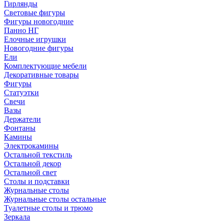
Гирлянды
Световые фигуры
Фигуры новогодние
Панно НГ
Елочные игрушки
Новогодние фигуры
Ели
Комплектующие мебели
Декоративные товары
Фигуры
Статуэтки
Свечи
Вазы
Держатели
Фонтаны
Камины
Электрокамины
Остальной текстиль
Остальной декор
Остальной свет
Столы и подставки
Журнальные столы
Журнальные столы остальные
Туалетные столы и трюмо
Зеркала