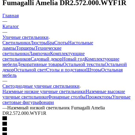
Fumagalli Amelia DR2.572.000.WYF1R
Главная
—
Каталог
—
Уличные светильники
Светильники
Люстры
Бра
Споты
Настольные
лампы
Торшеры
Технические
светильники
Лампочки
Комплектующие
светильников
Садовый декор
Новый год
Комплектующие
мебели
Декоративные товары
Остальной текстиль
Остальной
декор
Остальной свет
Столы и подставки
Шторы
Остальная
мебель
—
Светодиодные уличные светильники
Наземные низкие уличные светильники
Наземные высокие
уличные светильники
Фонарные столбы
Прожекторы
Уличные
световые фигуры
фонари
—
Наземный низкий светильник Fumagalli Amelia
DR2.572.000.WYF1R