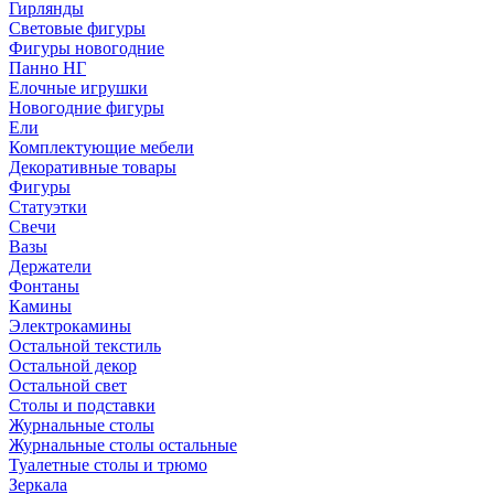
Гирлянды
Световые фигуры
Фигуры новогодние
Панно НГ
Елочные игрушки
Новогодние фигуры
Ели
Комплектующие мебели
Декоративные товары
Фигуры
Статуэтки
Свечи
Вазы
Держатели
Фонтаны
Камины
Электрокамины
Остальной текстиль
Остальной декор
Остальной свет
Столы и подставки
Журнальные столы
Журнальные столы остальные
Туалетные столы и трюмо
Зеркала