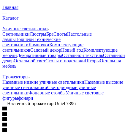
Главная
—
Каталог
—
Уличные светильники
Светильники
Люстры
Бра
Споты
Настольные
лампы
Торшеры
Технические
светильники
Лампочки
Комплектующие
светильников
Садовый декор
Новый год
Комплектующие
мебели
Декоративные товары
Остальной текстиль
Остальной
декор
Остальной свет
Столы и подставки
Шторы
Остальная
мебель
—
Прожекторы
Наземные низкие уличные светильники
Наземные высокие
уличные светильники
Светодиодные уличные
светильники
Фонарные столбы
Уличные световые
фигуры
фонари
—
Настенный прожектор Uniel 7396