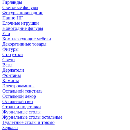
Гирлянды
Световые фигуры
Фигуры новогодние
Панно НГ
Елочные игрушки
Новогодние фигуры
Ели
Комплектующие мебели
Декоративные товары
Фигуры
Статуэтки
Свечи
Вазы
Держатели
Фонтаны
Камины
Электрокамины
Остальной текстиль
Остальной декор
Остальной свет
Столы и подставки
Журнальные столы
Журнальные столы остальные
Туалетные столы и трюмо
Зеркала