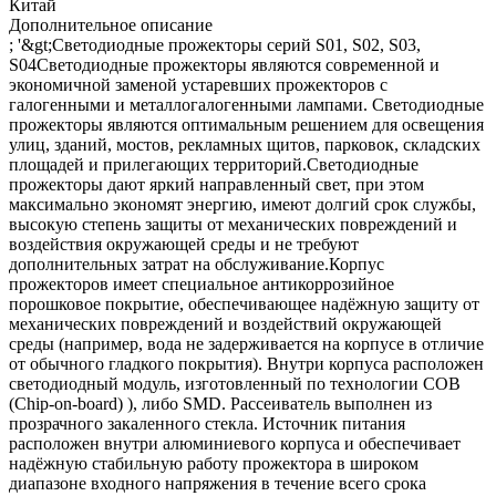
Китай
Дополнительное описание
; '&gt;Светодиодные прожекторы серий S01, S02, S03,
S04Светодиодные прожекторы являются современной и
экономичной заменой устаревших прожекторов с
галогенными и металлогалогенными лампами. Светодиодные
прожекторы являются оптимальным решением для освещения
улиц, зданий, мостов, рекламных щитов, парковок, складских
площадей и прилегающих территорий.Светодиодные
прожекторы дают яркий направленный свет, при этом
максимально экономят энергию, имеют долгий срок службы,
высокую степень защиты от механических повреждений и
воздействия окружающей среды и не требуют
дополнительных затрат на обслуживание.Корпус
прожекторов имеет специальное антикоррозийное
порошковое покрытие, обеспечивающее надёжную защиту от
механических повреждений и воздействий окружающей
среды (например, вода не задерживается на корпусе в отличие
от обычного гладкого покрытия). Внутри корпуса расположен
светодиодный модуль, изготовленный по технологии СОВ
(Chip-on-board) ), либо SMD. Рассеиватель выполнен из
прозрачного закаленного стекла. Источник питания
расположен внутри алюминиевого корпуса и обеспечивает
надёжную стабильную работу прожектора в широком
диапазоне входного напряжения в течение всего срока