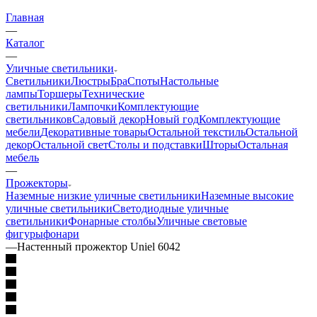
Главная
—
Каталог
—
Уличные светильники
Светильники
Люстры
Бра
Споты
Настольные
лампы
Торшеры
Технические
светильники
Лампочки
Комплектующие
светильников
Садовый декор
Новый год
Комплектующие
мебели
Декоративные товары
Остальной текстиль
Остальной
декор
Остальной свет
Столы и подставки
Шторы
Остальная
мебель
—
Прожекторы
Наземные низкие уличные светильники
Наземные высокие
уличные светильники
Светодиодные уличные
светильники
Фонарные столбы
Уличные световые
фигуры
фонари
—
Настенный прожектор Uniel 6042