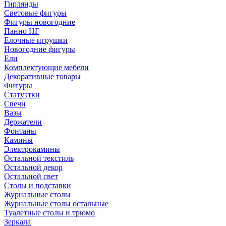
Гирлянды
Световые фигуры
Фигуры новогодние
Панно НГ
Елочные игрушки
Новогодние фигуры
Ели
Комплектующие мебели
Декоративные товары
Фигуры
Статуэтки
Свечи
Вазы
Держатели
Фонтаны
Камины
Электрокамины
Остальной текстиль
Остальной декор
Остальной свет
Столы и подставки
Журнальные столы
Журнальные столы остальные
Туалетные столы и трюмо
Зеркала