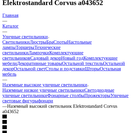
Elektrostandard Corvus a043652
Главная
—
Каталог
—
Уличные светильники
Светильники
Люстры
Бра
Споты
Настольные
лампы
Торшеры
Технические
светильники
Лампочки
Комплектующие
светильников
Садовый декор
Новый год
Комплектующие
мебели
Декоративные товары
Остальной текстиль
Остальной
декор
Остальной свет
Столы и подставки
Шторы
Остальная
мебель
—
Наземные высокие уличные светильники
Наземные низкие уличные светильники
Светодиодные
уличные светильники
Фонарные столбы
Прожекторы
Уличные
световые фигуры
фонари
—
Наземный высокий светильник Elektrostandard Corvus
a043652