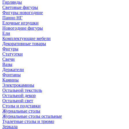
Гирлянды
Световые фигуры
Фигуры новогодние
Панно НГ
Елочные игрушки
Новогодние фигуры
Ели
Комплектующие мебели
Декоративные товары
Фигуры
Статуэтки
Свечи
Вазы
Держатели
Фонтаны
Камины
Электрокамины
Остальной текстиль
Остальной декор
Остальной свет
Столы и подставки
Журнальные столы
Журнальные столы остальные
Туалетные столы и трюмо
Зеркала