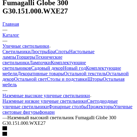
Fumagalli Globe 300
G30.151.000.WXE27
Главная
—
Каталог
—
Уличные светильники
Светильники
Люстры
Бра
Споты
Настольные
лампы
Торшеры
Технические
светильники
Лампочки
Комплектующие
светильников
Садовый декор
Новый год
Комплектующие
мебели
Декоративные товары
Остальной текстиль
Остальной
декор
Остальной свет
Столы и подставки
Шторы
Остальная
мебель
—
Наземные высокие уличные светильники
Наземные низкие уличные светильники
Светодиодные
уличные светильники
Фонарные столбы
Прожекторы
Уличные
световые фигуры
фонари
—
Наземный высокий светильник Fumagalli Globe 300
G30.151.000.WXE27