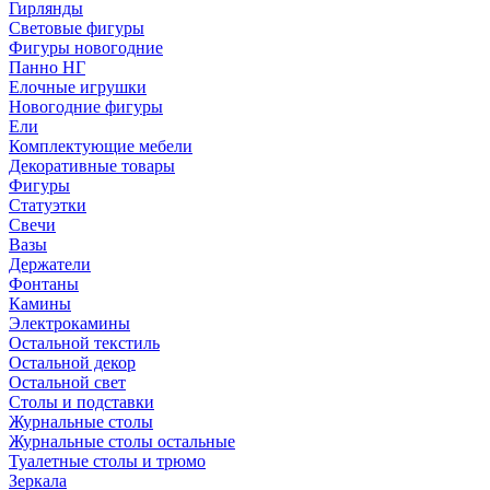
Гирлянды
Световые фигуры
Фигуры новогодние
Панно НГ
Елочные игрушки
Новогодние фигуры
Ели
Комплектующие мебели
Декоративные товары
Фигуры
Статуэтки
Свечи
Вазы
Держатели
Фонтаны
Камины
Электрокамины
Остальной текстиль
Остальной декор
Остальной свет
Столы и подставки
Журнальные столы
Журнальные столы остальные
Туалетные столы и трюмо
Зеркала