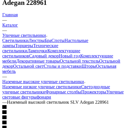
Adegan 228961
Главная
—
Каталог
—
Уличные светильники
Светильники
Люстры
Бра
Споты
Настольные
лампы
Торшеры
Технические
светильники
Лампочки
Комплектующие
светильников
Садовый декор
Новый год
Комплектующие
мебели
Декоративные товары
Остальной текстиль
Остальной
декор
Остальной свет
Столы и подставки
Шторы
Остальная
мебель
—
Наземные высокие уличные светильники
Наземные низкие уличные светильники
Светодиодные
уличные светильники
Фонарные столбы
Прожекторы
Уличные
световые фигуры
фонари
—
Наземный высокий светильник SLV Adegan 228961