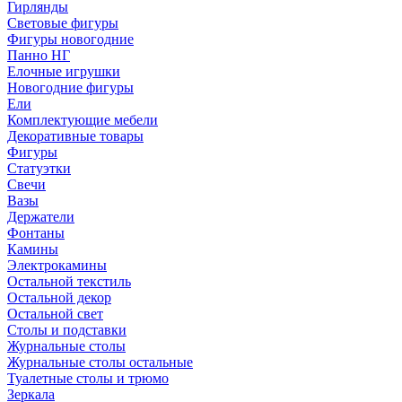
Гирлянды
Световые фигуры
Фигуры новогодние
Панно НГ
Елочные игрушки
Новогодние фигуры
Ели
Комплектующие мебели
Декоративные товары
Фигуры
Статуэтки
Свечи
Вазы
Держатели
Фонтаны
Камины
Электрокамины
Остальной текстиль
Остальной декор
Остальной свет
Столы и подставки
Журнальные столы
Журнальные столы остальные
Туалетные столы и трюмо
Зеркала