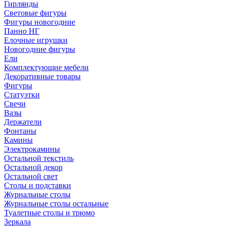
Гирлянды
Световые фигуры
Фигуры новогодние
Панно НГ
Елочные игрушки
Новогодние фигуры
Ели
Комплектующие мебели
Декоративные товары
Фигуры
Статуэтки
Свечи
Вазы
Держатели
Фонтаны
Камины
Электрокамины
Остальной текстиль
Остальной декор
Остальной свет
Столы и подставки
Журнальные столы
Журнальные столы остальные
Туалетные столы и трюмо
Зеркала