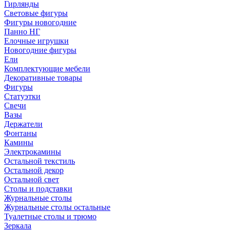
Гирлянды
Световые фигуры
Фигуры новогодние
Панно НГ
Елочные игрушки
Новогодние фигуры
Ели
Комплектующие мебели
Декоративные товары
Фигуры
Статуэтки
Свечи
Вазы
Держатели
Фонтаны
Камины
Электрокамины
Остальной текстиль
Остальной декор
Остальной свет
Столы и подставки
Журнальные столы
Журнальные столы остальные
Туалетные столы и трюмо
Зеркала