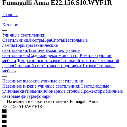
Fumagalli Anna E22.156.S10.WYF1R
Главная
—
Каталог
—
Уличные светильники
Светильники
Люстры
Бра
Споты
Настольные
лампы
Торшеры
Технические
светильники
Лампочки
Комплектующие
светильников
Садовый декор
Новый год
Комплектующие
мебели
Декоративные товары
Остальной текстиль
Остальной
декор
Остальной свет
Столы и подставки
Шторы
Остальная
мебель
—
Наземные высокие уличные светильники
Наземные низкие уличные светильники
Светодиодные
уличные светильники
Фонарные столбы
Прожекторы
Уличные
световые фигуры
фонари
—
Наземный высокий светильник Fumagalli Anna
E22.156.S10.WYF1R