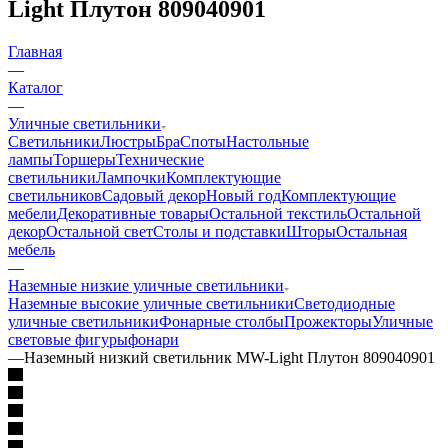
Light Плутон 809040901
Главная
—
Каталог
—
Уличные светильники
Светильники
Люстры
Бра
Споты
Настольные
лампы
Торшеры
Технические
светильники
Лампочки
Комплектующие
светильников
Садовый декор
Новый год
Комплектующие
мебели
Декоративные товары
Остальной текстиль
Остальной
декор
Остальной свет
Столы и подставки
Шторы
Остальная
мебель
—
Наземные низкие уличные светильники
Наземные высокие уличные светильники
Светодиодные
уличные светильники
Фонарные столбы
Прожекторы
Уличные
световые фигуры
фонари
—
Наземный низкий светильник MW-Light Плутон 809040901