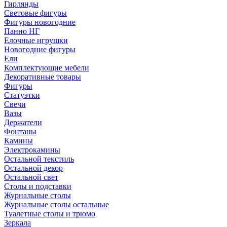
Гирлянды
Световые фигуры
Фигуры новогодние
Панно НГ
Елочные игрушки
Новогодние фигуры
Ели
Комплектующие мебели
Декоративные товары
Фигуры
Статуэтки
Свечи
Вазы
Держатели
Фонтаны
Камины
Электрокамины
Остальной текстиль
Остальной декор
Остальной свет
Столы и подставки
Журнальные столы
Журнальные столы остальные
Туалетные столы и трюмо
Зеркала