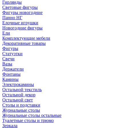
Гирлянды
Световые фигуры
Фигуры новогодние
Панно НГ
Елочные игрушки
Новогодние фигуры
Ели
Комплектующие мебели
Декоративные товары
Фигуры
Статуэтки
Свечи
Вазы
Держатели
Фонтаны
Камины
Электрокамины
Остальной текстиль
Остальной декор
Остальной свет
Столы и подставки
Журнальные столы
Журнальные столы остальные
Туалетные столы и трюмо
Зеркала