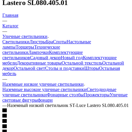
Lastero SL080.405.01
Главная
—
Каталог
—
Уличные светильники
Светильники
Люстры
Бра
Споты
Настольные
лампы
Торшеры
Технические
светильники
Лампочки
Комплектующие
светильников
Садовый декор
Новый год
Комплектующие
мебели
Декоративные товары
Остальной текстиль
Остальной
декор
Остальной свет
Столы и подставки
Шторы
Остальная
мебель
—
Наземные низкие уличные светильники
Наземные высокие уличные светильники
Светодиодные
уличные светильники
Фонарные столбы
Прожекторы
Уличные
световые фигуры
фонари
—
Наземный низкий светильник ST-Luce Lastero SL080.405.01