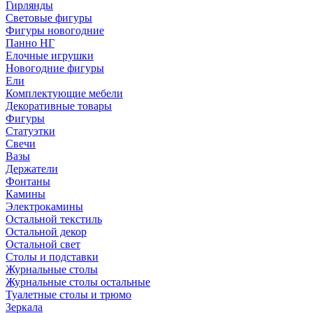
Гирлянды
Световые фигуры
Фигуры новогодние
Панно НГ
Елочные игрушки
Новогодние фигуры
Ели
Комплектующие мебели
Декоративные товары
Фигуры
Статуэтки
Свечи
Вазы
Держатели
Фонтаны
Камины
Электрокамины
Остальной текстиль
Остальной декор
Остальной свет
Столы и подставки
Журнальные столы
Журнальные столы остальные
Туалетные столы и трюмо
Зеркала