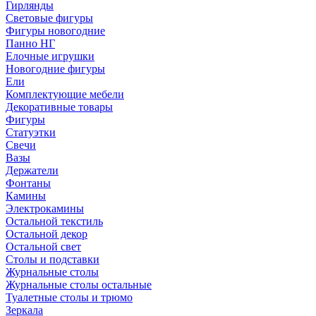
Гирлянды
Световые фигуры
Фигуры новогодние
Панно НГ
Елочные игрушки
Новогодние фигуры
Ели
Комплектующие мебели
Декоративные товары
Фигуры
Статуэтки
Свечи
Вазы
Держатели
Фонтаны
Камины
Электрокамины
Остальной текстиль
Остальной декор
Остальной свет
Столы и подставки
Журнальные столы
Журнальные столы остальные
Туалетные столы и трюмо
Зеркала