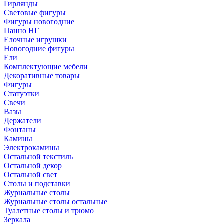
Гирлянды
Световые фигуры
Фигуры новогодние
Панно НГ
Елочные игрушки
Новогодние фигуры
Ели
Комплектующие мебели
Декоративные товары
Фигуры
Статуэтки
Свечи
Вазы
Держатели
Фонтаны
Камины
Электрокамины
Остальной текстиль
Остальной декор
Остальной свет
Столы и подставки
Журнальные столы
Журнальные столы остальные
Туалетные столы и трюмо
Зеркала