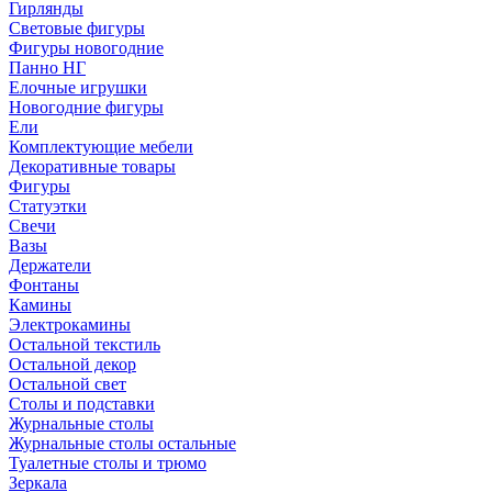
Гирлянды
Световые фигуры
Фигуры новогодние
Панно НГ
Елочные игрушки
Новогодние фигуры
Ели
Комплектующие мебели
Декоративные товары
Фигуры
Статуэтки
Свечи
Вазы
Держатели
Фонтаны
Камины
Электрокамины
Остальной текстиль
Остальной декор
Остальной свет
Столы и подставки
Журнальные столы
Журнальные столы остальные
Туалетные столы и трюмо
Зеркала