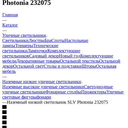
Photonia 232075
Главная
—
Каталог
—
Уличные светильники
Светильники
Люстры
Бра
Споты
Настольные
лампы
Торшеры
Технические
светильники
Лампочки
Комплектующие
светильников
Садовый декор
Новый год
Комплектующие
мебели
Декоративные товары
Остальной текстиль
Остальной
декор
Остальной свет
Столы и подставки
Шторы
Остальная
мебель
—
Наземные низкие уличные светильники
Наземные высокие уличные светильники
Светодиодные
уличные светильники
Фонарные столбы
Прожекторы
Уличные
световые фигуры
фонари
—
Наземный низкий светильник SLV Photonia 232075