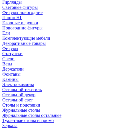
Гирлянды
Световые фигуры
Фигуры новогодние
Панно НГ
Елочные игрушки
Новогодние фигуры
Ели
Комплектующие мебели
Декоративные товары
Фигуры
Статуэтки
Свечи
Вазы
Держатели
Фонтаны
Камины
Электрокамины
Остальной текстиль
Остальной декор
Остальной свет
Столы и подставки
Журнальные столы
Журнальные столы остальные
Туалетные столы и трюмо
Зеркала