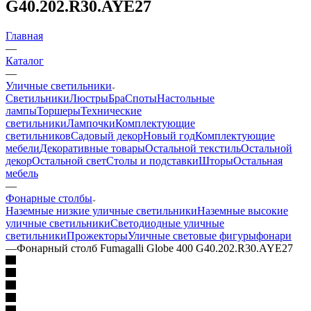
G40.202.R30.AYE27
Главная
—
Каталог
—
Уличные светильники
Светильники
Люстры
Бра
Споты
Настольные
лампы
Торшеры
Технические
светильники
Лампочки
Комплектующие
светильников
Садовый декор
Новый год
Комплектующие
мебели
Декоративные товары
Остальной текстиль
Остальной
декор
Остальной свет
Столы и подставки
Шторы
Остальная
мебель
—
Фонарные столбы
Наземные низкие уличные светильники
Наземные высокие
уличные светильники
Светодиодные уличные
светильники
Прожекторы
Уличные световые фигуры
фонари
—
Фонарный столб Fumagalli Globe 400 G40.202.R30.AYE27