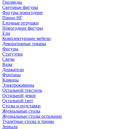
Гирлянды
Световые фигуры
Фигуры новогодние
Панно НГ
Елочные игрушки
Новогодние фигуры
Ели
Комплектующие мебели
Декоративные товары
Фигуры
Статуэтки
Свечи
Вазы
Держатели
Фонтаны
Камины
Электрокамины
Остальной текстиль
Остальной декор
Остальной свет
Столы и подставки
Журнальные столы
Журнальные столы остальные
Туалетные столы и трюмо
Зеркала