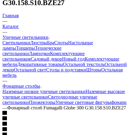
G30.158.S10.BZE27
Главная
—
Каталог
—
Уличные светильники
Светильники
Люстры
Бра
Споты
Настольные
лампы
Торшеры
Технические
светильники
Лампочки
Комплектующие
светильников
Садовый декор
Новый год
Комплектующие
мебели
Декоративные товары
Остальной текстиль
Остальной
декор
Остальной свет
Столы и подставки
Шторы
Остальная
мебель
—
Фонарные столбы
Наземные низкие уличные светильники
Наземные высокие
уличные светильники
Светодиодные уличные
светильники
Прожекторы
Уличные световые фигуры
фонари
—
Фонарный столб Fumagalli Globe 300 G30.158.S10.BZE27