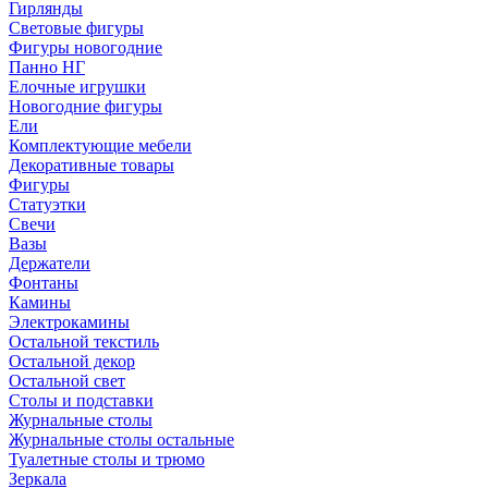
Гирлянды
Световые фигуры
Фигуры новогодние
Панно НГ
Елочные игрушки
Новогодние фигуры
Ели
Комплектующие мебели
Декоративные товары
Фигуры
Статуэтки
Свечи
Вазы
Держатели
Фонтаны
Камины
Электрокамины
Остальной текстиль
Остальной декор
Остальной свет
Столы и подставки
Журнальные столы
Журнальные столы остальные
Туалетные столы и трюмо
Зеркала