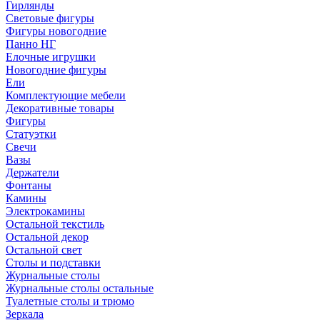
Гирлянды
Световые фигуры
Фигуры новогодние
Панно НГ
Елочные игрушки
Новогодние фигуры
Ели
Комплектующие мебели
Декоративные товары
Фигуры
Статуэтки
Свечи
Вазы
Держатели
Фонтаны
Камины
Электрокамины
Остальной текстиль
Остальной декор
Остальной свет
Столы и подставки
Журнальные столы
Журнальные столы остальные
Туалетные столы и трюмо
Зеркала