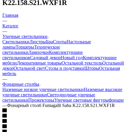
K22.158.S21.WXF1R
Главная
—
Каталог
—
Уличные светильники
Светильники
Люстры
Бра
Споты
Настольные
лампы
Торшеры
Технические
светильники
Лампочки
Комплектующие
светильников
Садовый декор
Новый год
Комплектующие
мебели
Декоративные товары
Остальной текстиль
Остальной
декор
Остальной свет
Столы и подставки
Шторы
Остальная
мебель
—
Фонарные столбы
Наземные низкие уличные светильники
Наземные высокие
уличные светильники
Светодиодные уличные
светильники
Прожекторы
Уличные световые фигуры
фонари
—
Фонарный столб Fumagalli Saba K22.158.S21.WXF1R