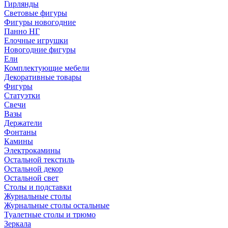
Гирлянды
Световые фигуры
Фигуры новогодние
Панно НГ
Елочные игрушки
Новогодние фигуры
Ели
Комплектующие мебели
Декоративные товары
Фигуры
Статуэтки
Свечи
Вазы
Держатели
Фонтаны
Камины
Электрокамины
Остальной текстиль
Остальной декор
Остальной свет
Столы и подставки
Журнальные столы
Журнальные столы остальные
Туалетные столы и трюмо
Зеркала