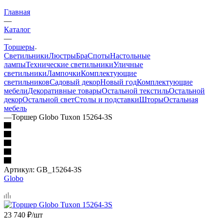
Главная
—
Каталог
—
Торшеры
Светильники
Люстры
Бра
Споты
Настольные
лампы
Технические светильники
Уличные
светильники
Лампочки
Комплектующие
светильников
Садовый декор
Новый год
Комплектующие
мебели
Декоративные товары
Остальной текстиль
Остальной
декор
Остальной свет
Столы и подставки
Шторы
Остальная
мебель
—
Торшер Globo Tuxon 15264-3S
Артикул:
GB_15264-3S
Globo
23 740
₽
/шт