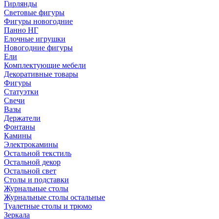
Гирлянды
Световые фигуры
Фигуры новогодние
Панно НГ
Елочные игрушки
Новогодние фигуры
Ели
Комплектующие мебели
Декоративные товары
Фигуры
Статуэтки
Свечи
Вазы
Держатели
Фонтаны
Камины
Электрокамины
Остальной текстиль
Остальной декор
Остальной свет
Столы и подставки
Журнальные столы
Журнальные столы остальные
Туалетные столы и трюмо
Зеркала