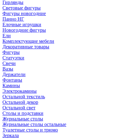
Гирлянды
Световые фигуры
Фигуры новогодние
Панно НГ
Елочные игрушки
Новогодние фигуры
Ели
Комплектующие мебели
Декоративные товары
Фигуры
Статуэтки
Свечи
Вазы
Держатели
Фонтаны
Камины
Электрокамины
Остальной текстиль
Остальной декор
Остальной свет
Столы и подставки
Журнальные столы
Журнальные столы остальные
Туалетные столы и трюмо
Зеркала