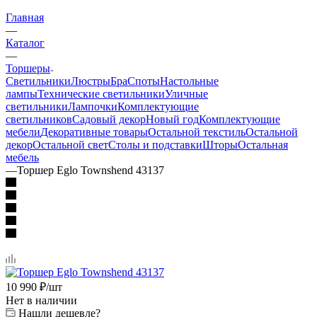
Главная
—
Каталог
—
Торшеры
Светильники
Люстры
Бра
Споты
Настольные
лампы
Технические светильники
Уличные
светильники
Лампочки
Комплектующие
светильников
Садовый декор
Новый год
Комплектующие
мебели
Декоративные товары
Остальной текстиль
Остальной
декор
Остальной свет
Столы и подставки
Шторы
Остальная
мебель
—
Торшер Eglo Townshend 43137
10 990
₽
/шт
Нет в наличии
Нашли дешевле?