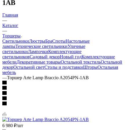
1AB
Главная
—
Каталог
—
Торшеры
Светильники
Люстры
Бра
Споты
Настольные
лампы
Технические светильники
Уличные
светильники
Лампочки
Комплектующие
светильников
Садовый декор
Новый год
Комплектующие
мебели
Декоративные товары
Остальной текстиль
Остальной
декор
Остальной свет
Столы и подставки
Шторы
Остальная
мебель
—
Торшер Arte Lamp Braccio A2054PN-1AB
6 980
₽
/шт