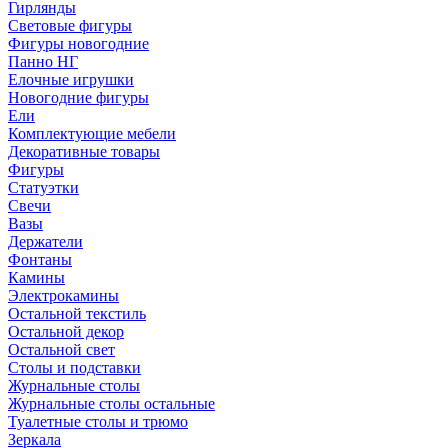
Гирлянды
Световые фигуры
Фигуры новогодние
Панно НГ
Елочные игрушки
Новогодние фигуры
Ели
Комплектующие мебели
Декоративные товары
Фигуры
Статуэтки
Свечи
Вазы
Держатели
Фонтаны
Камины
Электрокамины
Остальной текстиль
Остальной декор
Остальной свет
Столы и подставки
Журнальные столы
Журнальные столы остальные
Туалетные столы и трюмо
Зеркала