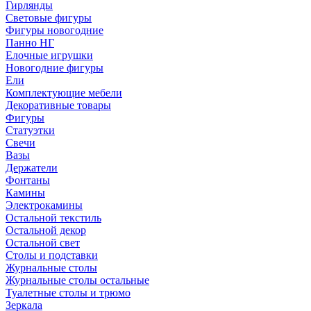
Гирлянды
Световые фигуры
Фигуры новогодние
Панно НГ
Елочные игрушки
Новогодние фигуры
Ели
Комплектующие мебели
Декоративные товары
Фигуры
Статуэтки
Свечи
Вазы
Держатели
Фонтаны
Камины
Электрокамины
Остальной текстиль
Остальной декор
Остальной свет
Столы и подставки
Журнальные столы
Журнальные столы остальные
Туалетные столы и трюмо
Зеркала