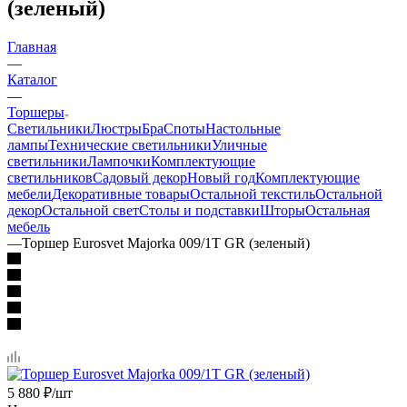
(зеленый)
Главная
—
Каталог
—
Торшеры
Светильники
Люстры
Бра
Споты
Настольные
лампы
Технические светильники
Уличные
светильники
Лампочки
Комплектующие
светильников
Садовый декор
Новый год
Комплектующие
мебели
Декоративные товары
Остальной текстиль
Остальной
декор
Остальной свет
Столы и подставки
Шторы
Остальная
мебель
—
Торшер Eurosvet Majorka 009/1T GR (зеленый)
5 880
₽
/шт