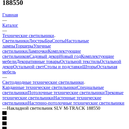
188550
Главная
—
Каталог
—
Технические светильники
Светильники
Люстры
Бра
Споты
Настольные
лампы
Торшеры
Уличные
светильники
Лампочки
Комплектующие
светильников
Садовый декор
Новый год
Комплектующие
мебели
Декоративные товары
Остальной текстиль
Остальной
декор
Остальной свет
Столы и подставки
Шторы
Остальная
мебель
—
Светодиодные технические светильники
Карданные технические светильники
Специальные
светильники
Потолочные технические светильники
Трековые
технические светильники
Настенные технические
светильники
Настенно-потолочные технические светильники
—
Накладной светильник SLV M-TRACK 188550