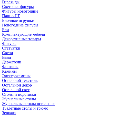
Гирлянды
Световые фигуры
Фигуры новогодние
Панно НГ
Елочные игрушки
Новогодние фигуры
Ели
Комплектующие мебели
Декоративные товары
Фигуры
Статуэтки
Свечи
Вазы
Держатели
Фонтаны
Камины
Электрокамины
Остальной текстиль
Остальной декор
Остальной свет
Столы и подставки
Журнальные столы
Журнальные столы остальные
Туалетные столы и трюмо
Зеркала