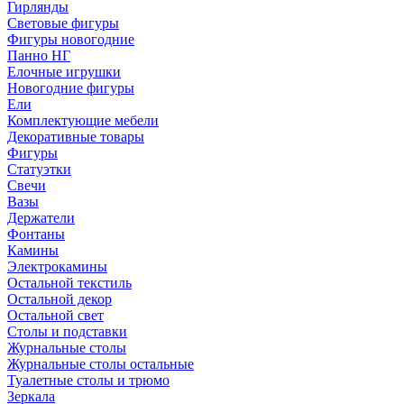
Гирлянды
Световые фигуры
Фигуры новогодние
Панно НГ
Елочные игрушки
Новогодние фигуры
Ели
Комплектующие мебели
Декоративные товары
Фигуры
Статуэтки
Свечи
Вазы
Держатели
Фонтаны
Камины
Электрокамины
Остальной текстиль
Остальной декор
Остальной свет
Столы и подставки
Журнальные столы
Журнальные столы остальные
Туалетные столы и трюмо
Зеркала