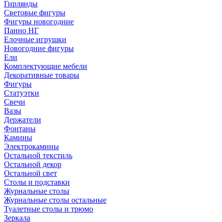
Гирлянды
Световые фигуры
Фигуры новогодние
Панно НГ
Елочные игрушки
Новогодние фигуры
Ели
Комплектующие мебели
Декоративные товары
Фигуры
Статуэтки
Свечи
Вазы
Держатели
Фонтаны
Камины
Электрокамины
Остальной текстиль
Остальной декор
Остальной свет
Столы и подставки
Журнальные столы
Журнальные столы остальные
Туалетные столы и трюмо
Зеркала