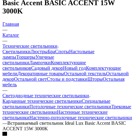
Basic Accent BASIC ACCENT 15W
3000K
Главная
—
Каталог
—
Технические светильники
Светильники
Люстры
Бра
Споты
Настольные
лампы
Торшеры
Уличные
светильники
Лампочки
Комплектующие
светильников
Садовый декор
Новый год
Комплектующие
мебели
Декоративные товары
Остальной текстиль
Остальной
декор
Остальной свет
Столы и подставки
Шторы
Остальная
мебель
—
Светодиодные технические светильники
Карданные технические светильники
Специальные
светильники
Потолочные технические светильники
Трековые
технические светильники
Настенные технические
светильники
Настенно-потолочные технические светильники
—
Встраиваемый светильник Ideal Lux Basic Accent BASIC
ACCENT 15W 3000K