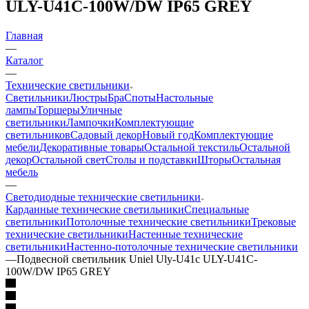
ULY-U41C-100W/DW IP65 GREY
Главная
—
Каталог
—
Технические светильники
Светильники
Люстры
Бра
Споты
Настольные
лампы
Торшеры
Уличные
светильники
Лампочки
Комплектующие
светильников
Садовый декор
Новый год
Комплектующие
мебели
Декоративные товары
Остальной текстиль
Остальной
декор
Остальной свет
Столы и подставки
Шторы
Остальная
мебель
—
Светодиодные технические светильники
Карданные технические светильники
Специальные
светильники
Потолочные технические светильники
Трековые
технические светильники
Настенные технические
светильники
Настенно-потолочные технические светильники
—
Подвесной светильник Uniel Uly-U41c ULY-U41C-
100W/DW IP65 GREY