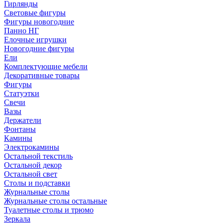
Гирлянды
Световые фигуры
Фигуры новогодние
Панно НГ
Елочные игрушки
Новогодние фигуры
Ели
Комплектующие мебели
Декоративные товары
Фигуры
Статуэтки
Свечи
Вазы
Держатели
Фонтаны
Камины
Электрокамины
Остальной текстиль
Остальной декор
Остальной свет
Столы и подставки
Журнальные столы
Журнальные столы остальные
Туалетные столы и трюмо
Зеркала