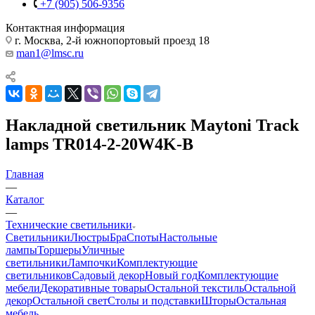
+7 (905) 506-9356
Контактная информация
г. Москва, 2-й южнопортовый проезд 18
man1@lmsc.ru
Накладной светильник Maytoni Track
lamps TR014-2-20W4K-B
Главная
—
Каталог
—
Технические светильники
Светильники
Люстры
Бра
Споты
Настольные
лампы
Торшеры
Уличные
светильники
Лампочки
Комплектующие
светильников
Садовый декор
Новый год
Комплектующие
мебели
Декоративные товары
Остальной текстиль
Остальной
декор
Остальной свет
Столы и подставки
Шторы
Остальная
мебель