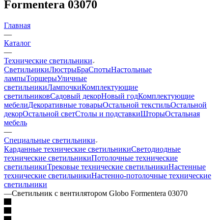
Formentera 03070
Главная
—
Каталог
—
Технические светильники
Светильники
Люстры
Бра
Споты
Настольные
лампы
Торшеры
Уличные
светильники
Лампочки
Комплектующие
светильников
Садовый декор
Новый год
Комплектующие
мебели
Декоративные товары
Остальной текстиль
Остальной
декор
Остальной свет
Столы и подставки
Шторы
Остальная
мебель
—
Специальные светильники
Карданные технические светильники
Светодиодные
технические светильники
Потолочные технические
светильники
Трековые технические светильники
Настенные
технические светильники
Настенно-потолочные технические
светильники
—
Светильник с вентилятором Globo Formentera 03070