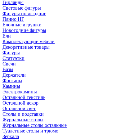
Гирлянды
Световые фигуры
Фигуры новогодние
Панно НГ
Елочные игрушки
Новогодние фигуры
Ели
Комплектующие мебели
Декоративные товары
Фигуры
Статуэтки
Свечи
Вазы
Держатели
Фонтаны
Камины
Электрокамины
Остальной текстиль
Остальной декор
Остальной свет
Столы и подставки
Журнальные столы
Журнальные столы остальные
Туалетные столы и трюмо
Зеркала