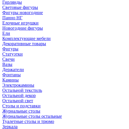
Гирлянды
Световые фигуры
Фигуры новогодние
Панно НГ
Елочные игрушки
Новогодние фигуры
Ели
Комплектующие мебели
Декоративные товары
Фигуры
Статуэтки
Свечи
Вазы
Держатели
Фонтаны
Камины
Электрокамины
Остальной текстиль
Остальной декор
Остальной свет
Столы и подставки
Журнальные столы
Журнальные столы остальные
Туалетные столы и трюмо
Зеркала