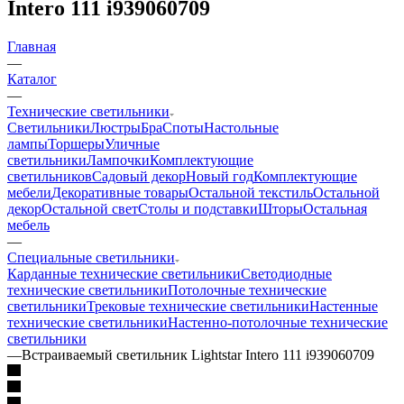
Intero 111 i939060709
Главная
—
Каталог
—
Технические светильники
Светильники
Люстры
Бра
Споты
Настольные
лампы
Торшеры
Уличные
светильники
Лампочки
Комплектующие
светильников
Садовый декор
Новый год
Комплектующие
мебели
Декоративные товары
Остальной текстиль
Остальной
декор
Остальной свет
Столы и подставки
Шторы
Остальная
мебель
—
Специальные светильники
Карданные технические светильники
Светодиодные
технические светильники
Потолочные технические
светильники
Трековые технические светильники
Настенные
технические светильники
Настенно-потолочные технические
светильники
—
Встраиваемый светильник Lightstar Intero 111 i939060709