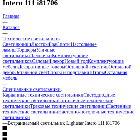
Intero 111 i81706
Главная
—
Каталог
—
Технические светильники
Светильники
Люстры
Бра
Споты
Настольные
лампы
Торшеры
Уличные
светильники
Лампочки
Комплектующие
светильников
Садовый декор
Новый год
Комплектующие
мебели
Декоративные товары
Остальной текстиль
Остальной
декор
Остальной свет
Столы и подставки
Шторы
Остальная
мебель
—
Специальные светильники
Карданные технические светильники
Светодиодные
технические светильники
Потолочные технические
светильники
Трековые технические светильники
Настенные
технические светильники
Настенно-потолочные технические
светильники
—
Встраиваемый светильник Lightstar Intero 111 i81706