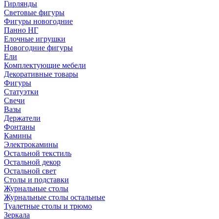
Гирлянды
Световые фигуры
Фигуры новогодние
Панно НГ
Елочные игрушки
Новогодние фигуры
Ели
Комплектующие мебели
Декоративные товары
Фигуры
Статуэтки
Свечи
Вазы
Держатели
Фонтаны
Камины
Электрокамины
Остальной текстиль
Остальной декор
Остальной свет
Столы и подставки
Журнальные столы
Журнальные столы остальные
Туалетные столы и трюмо
Зеркала