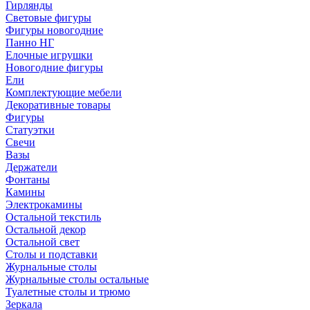
Гирлянды
Световые фигуры
Фигуры новогодние
Панно НГ
Елочные игрушки
Новогодние фигуры
Ели
Комплектующие мебели
Декоративные товары
Фигуры
Статуэтки
Свечи
Вазы
Держатели
Фонтаны
Камины
Электрокамины
Остальной текстиль
Остальной декор
Остальной свет
Столы и подставки
Журнальные столы
Журнальные столы остальные
Туалетные столы и трюмо
Зеркала