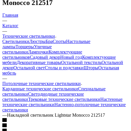
Monocco 212517
Главная
—
Каталог
—
Технические светильники
Светильники
Люстры
Бра
Споты
Настольные
лампы
Торшеры
Уличные
светильники
Лампочки
Комплектующие
светильников
Садовый декор
Новый год
Комплектующие
мебели
Декоративные товары
Остальной текстиль
Остальной
декор
Остальной свет
Столы и подставки
Шторы
Остальная
мебель
—
Потолочные технические светильники
Карданные технические светильники
Специальные
светильники
Светодиодные технические
светильники
Трековые технические светильники
Настенные
технические светильники
Настенно-потолочные технические
светильники
—
Накладной светильник Lightstar Monocco 212517