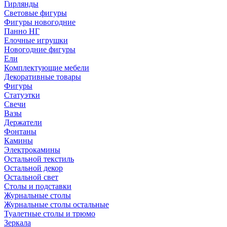
Гирлянды
Световые фигуры
Фигуры новогодние
Панно НГ
Елочные игрушки
Новогодние фигуры
Ели
Комплектующие мебели
Декоративные товары
Фигуры
Статуэтки
Свечи
Вазы
Держатели
Фонтаны
Камины
Электрокамины
Остальной текстиль
Остальной декор
Остальной свет
Столы и подставки
Журнальные столы
Журнальные столы остальные
Туалетные столы и трюмо
Зеркала