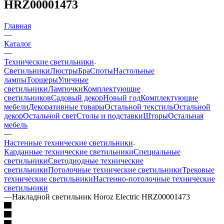
HRZ00001473
Главная
—
Каталог
—
Технические светильники
Светильники
Люстры
Бра
Споты
Настольные
лампы
Торшеры
Уличные
светильники
Лампочки
Комплектующие
светильников
Садовый декор
Новый год
Комплектующие
мебели
Декоративные товары
Остальной текстиль
Остальной
декор
Остальной свет
Столы и подставки
Шторы
Остальная
мебель
—
Настенные технические светильники
Карданные технические светильники
Специальные
светильники
Светодиодные технические
светильники
Потолочные технические светильники
Трековые
технические светильники
Настенно-потолочные технические
светильники
—
Накладной светильник Horoz Electric HRZ00001473