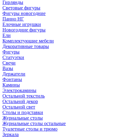
Гирлянды
Световые фигуры
Фигуры новогодние
Панно НГ
Елочные игрушки
Новогодние фигуры
Ели
Комплектующие мебели
Декоративные товары
Фигуры
Статуэтки
Свечи
Вазы
Держатели
Фонтаны
Камины
Электрокамины
Остальной текстиль
Остальной декор
Остальной свет
Столы и подставки
Журнальные столы
Журнальные столы остальные
Туалетные столы и трюмо
Зеркала