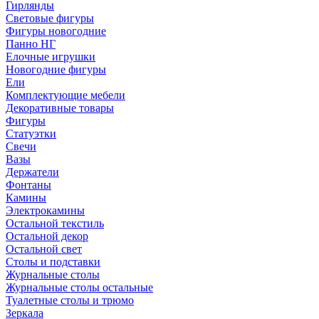
Гирлянды
Световые фигуры
Фигуры новогодние
Панно НГ
Елочные игрушки
Новогодние фигуры
Ели
Комплектующие мебели
Декоративные товары
Фигуры
Статуэтки
Свечи
Вазы
Держатели
Фонтаны
Камины
Электрокамины
Остальной текстиль
Остальной декор
Остальной свет
Столы и подставки
Журнальные столы
Журнальные столы остальные
Туалетные столы и трюмо
Зеркала