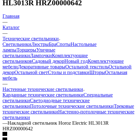
HL3013R HRZ00000642
Главная
—
Каталог
—
Технические светильники
Светильники
Люстры
Бра
Споты
Настольные
лампы
Торшеры
Уличные
светильники
Лампочки
Комплектующие
светильников
Садовый декор
Новый год
Комплектующие
мебели
Декоративные товары
Остальной текстиль
Остальной
декор
Остальной свет
Столы и подставки
Шторы
Остальная
мебель
—
Настенные технические светильники
Карданные технические светильники
Специальные
светильники
Светодиодные технические
светильники
Потолочные технические светильники
Трековые
технические светильники
Настенно-потолочные технические
светильники
—
Накладной светильник Horoz Electric HL3013R
HRZ00000642