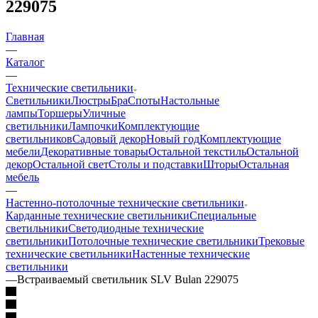
229075
Главная
—
Каталог
—
Технические светильники
Светильники
Люстры
Бра
Споты
Настольные
лампы
Торшеры
Уличные
светильники
Лампочки
Комплектующие
светильников
Садовый декор
Новый год
Комплектующие
мебели
Декоративные товары
Остальной текстиль
Остальной
декор
Остальной свет
Столы и подставки
Шторы
Остальная
мебель
—
Настенно-потолочные технические светильники
Карданные технические светильники
Специальные
светильники
Светодиодные технические
светильники
Потолочные технические светильники
Трековые
технические светильники
Настенные технические
светильники
—
Встраиваемый светильник SLV Bulan 229075