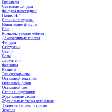
Гирлянды
Световые фигуры
Фигуры новогодние
Панно НГ
Елочные игрушки
Новогодние фигуры
Ели
Комплектующие мебели
Декоративные товары
Фигуры
Статуэтки
Свечи
Вазы
Держатели
Фонтаны
Камины
Электрокамины
Остальной текстиль
Остальной декор
Остальной свет
Столы и подставки
Журнальные столы
Журнальные столы остальные
Туалетные столы и трюмо
Зеркала