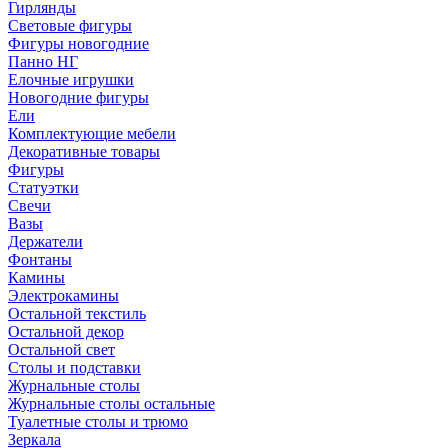
Гирлянды
Световые фигуры
Фигуры новогодние
Панно НГ
Елочные игрушки
Новогодние фигуры
Ели
Комплектующие мебели
Декоративные товары
Фигуры
Статуэтки
Свечи
Вазы
Держатели
Фонтаны
Камины
Электрокамины
Остальной текстиль
Остальной декор
Остальной свет
Столы и подставки
Журнальные столы
Журнальные столы остальные
Туалетные столы и трюмо
Зеркала