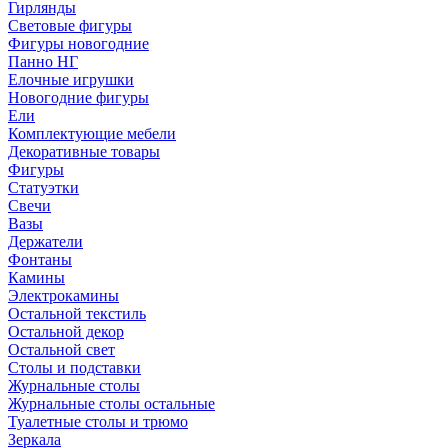
Гирлянды
Световые фигуры
Фигуры новогодние
Панно НГ
Елочные игрушки
Новогодние фигуры
Ели
Комплектующие мебели
Декоративные товары
Фигуры
Статуэтки
Свечи
Вазы
Держатели
Фонтаны
Камины
Электрокамины
Остальной текстиль
Остальной декор
Остальной свет
Столы и подставки
Журнальные столы
Журнальные столы остальные
Туалетные столы и трюмо
Зеркала