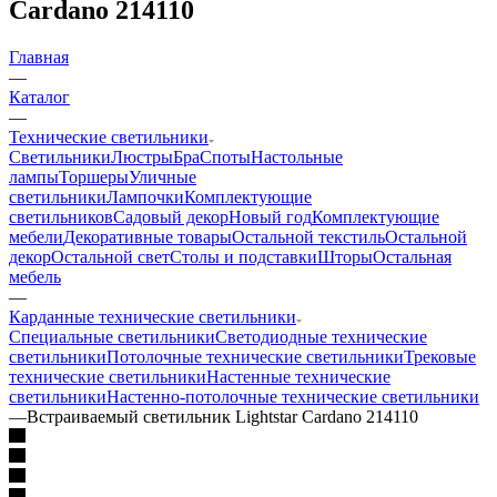
Cardano 214110
Главная
—
Каталог
—
Технические светильники
Светильники
Люстры
Бра
Споты
Настольные
лампы
Торшеры
Уличные
светильники
Лампочки
Комплектующие
светильников
Садовый декор
Новый год
Комплектующие
мебели
Декоративные товары
Остальной текстиль
Остальной
декор
Остальной свет
Столы и подставки
Шторы
Остальная
мебель
—
Карданные технические светильники
Специальные светильники
Светодиодные технические
светильники
Потолочные технические светильники
Трековые
технические светильники
Настенные технические
светильники
Настенно-потолочные технические светильники
—
Встраиваемый светильник Lightstar Cardano 214110