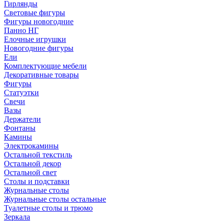
Гирлянды
Световые фигуры
Фигуры новогодние
Панно НГ
Елочные игрушки
Новогодние фигуры
Ели
Комплектующие мебели
Декоративные товары
Фигуры
Статуэтки
Свечи
Вазы
Держатели
Фонтаны
Камины
Электрокамины
Остальной текстиль
Остальной декор
Остальной свет
Столы и подставки
Журнальные столы
Журнальные столы остальные
Туалетные столы и трюмо
Зеркала