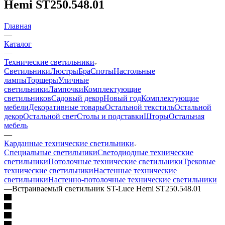
Hemi ST250.548.01
Главная
—
Каталог
—
Технические светильники
Светильники
Люстры
Бра
Споты
Настольные
лампы
Торшеры
Уличные
светильники
Лампочки
Комплектующие
светильников
Садовый декор
Новый год
Комплектующие
мебели
Декоративные товары
Остальной текстиль
Остальной
декор
Остальной свет
Столы и подставки
Шторы
Остальная
мебель
—
Карданные технические светильники
Специальные светильники
Светодиодные технические
светильники
Потолочные технические светильники
Трековые
технические светильники
Настенные технические
светильники
Настенно-потолочные технические светильники
—
Встраиваемый светильник ST-Luce Hemi ST250.548.01