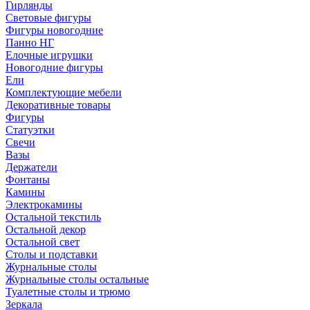
Гирлянды
Световые фигуры
Фигуры новогодние
Панно НГ
Елочные игрушки
Новогодние фигуры
Ели
Комплектующие мебели
Декоративные товары
Фигуры
Статуэтки
Свечи
Вазы
Держатели
Фонтаны
Камины
Электрокамины
Остальной текстиль
Остальной декор
Остальной свет
Столы и подставки
Журнальные столы
Журнальные столы остальные
Туалетные столы и трюмо
Зеркала