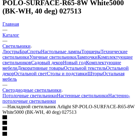
POLO-SURFACE-R65-8W White5000
(BK-WH, 40 deg) 027513
Главная
—
Каталог
—
Светильники
Люстры
Бра
Споты
Настольные лампы
Торшеры
Технические
светильники
Уличные светильники
Лампочки
Комплектующие
светильников
Садовый декор
Новый год
Комплектующие
мебели
Декоративные товары
Остальной текстиль
Остальной
декор
Остальной свет
Столы и подставки
Шторы
Остальная
мебель
—
Светодиодные светильники
Потолочные светильники
Настенные светильники
Настенно-
потолочные светильники
—
Накладной светильник Arlight SP-POLO-SURFACE-R65-8W
White5000 (BK-WH, 40 deg) 027513