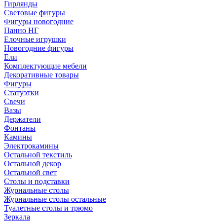
Гирлянды
Световые фигуры
Фигуры новогодние
Панно НГ
Елочные игрушки
Новогодние фигуры
Ели
Комплектующие мебели
Декоративные товары
Фигуры
Статуэтки
Свечи
Вазы
Держатели
Фонтаны
Камины
Электрокамины
Остальной текстиль
Остальной декор
Остальной свет
Столы и подставки
Журнальные столы
Журнальные столы остальные
Туалетные столы и трюмо
Зеркала