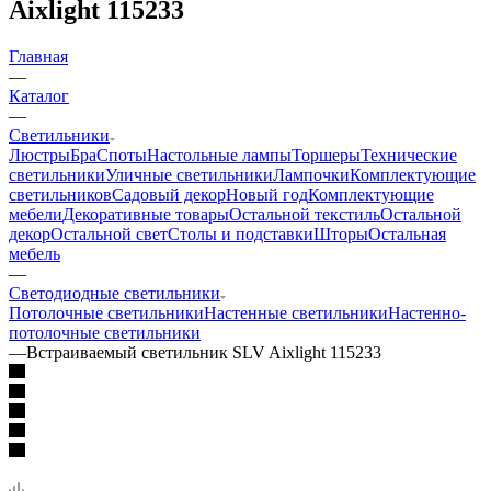
Aixlight 115233
Главная
—
Каталог
—
Светильники
Люстры
Бра
Споты
Настольные лампы
Торшеры
Технические
светильники
Уличные светильники
Лампочки
Комплектующие
светильников
Садовый декор
Новый год
Комплектующие
мебели
Декоративные товары
Остальной текстиль
Остальной
декор
Остальной свет
Столы и подставки
Шторы
Остальная
мебель
—
Светодиодные светильники
Потолочные светильники
Настенные светильники
Настенно-
потолочные светильники
—
Встраиваемый светильник SLV Aixlight 115233