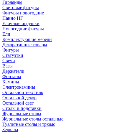
Гирлянды
Световые фигуры
Фигуры новогодние
Панно НГ
Елочные игрушки
Новогодние фигуры
Ели
Комплектующие мебели
Декоративные товары
Фигуры
Статуэтки
Свечи
Вазы
Держатели
Фонтаны
Камины
Электрокамины
Остальной текстиль
Остальной декор
Остальной свет
Столы и подставки
Журнальные столы
Журнальные столы остальные
Туалетные столы и трюмо
Зеркала