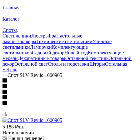
Главная
—
Каталог
—
Споты
Светильники
Люстры
Бра
Настольные
лампы
Торшеры
Технические светильники
Уличные
светильники
Лампочки
Комплектующие
светильников
Садовый декор
Новый год
Комплектующие
мебели
Декоративные товары
Остальной текстиль
Остальной
декор
Остальной свет
Столы и подставки
Шторы
Остальная
мебель
—
Спот SLV Revilo 1000905
5 188
₽
/шт
Нет в наличии
Нашли дешевле?