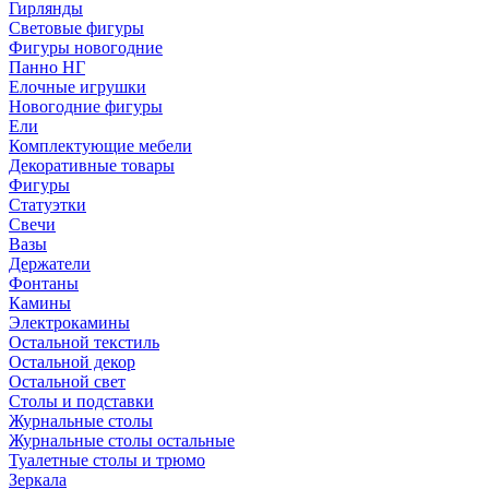
Гирлянды
Световые фигуры
Фигуры новогодние
Панно НГ
Елочные игрушки
Новогодние фигуры
Ели
Комплектующие мебели
Декоративные товары
Фигуры
Статуэтки
Свечи
Вазы
Держатели
Фонтаны
Камины
Электрокамины
Остальной текстиль
Остальной декор
Остальной свет
Столы и подставки
Журнальные столы
Журнальные столы остальные
Туалетные столы и трюмо
Зеркала