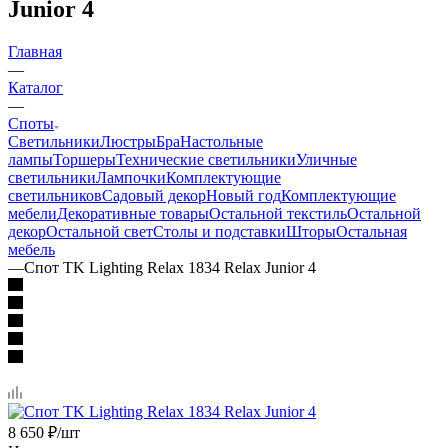
Junior 4
Главная
—
Каталог
—
Споты
Светильники
Люстры
Бра
Настольные
лампы
Торшеры
Технические светильники
Уличные
светильники
Лампочки
Комплектующие
светильников
Садовый декор
Новый год
Комплектующие
мебели
Декоративные товары
Остальной текстиль
Остальной
декор
Остальной свет
Столы и подставки
Шторы
Остальная
мебель
—
Спот TK Lighting Relax 1834 Relax Junior 4
8 650
₽
/шт