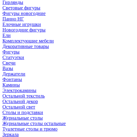
Гирлянды
Световые фигуры
Фигуры новогодние
Панно НГ
Елочные игрушки
Новогодние фигуры
Ели
Комплектующие мебели
Декоративные товары
Фигуры
Статуэтки
Свечи
Вазы
Держатели
Фонтаны
Камины
Электрокамины
Остальной текстиль
Остальной декор
Остальной свет
Столы и подставки
Журнальные столы
Журнальные столы остальные
Туалетные столы и трюмо
Зеркала