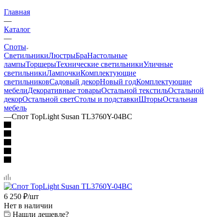
Главная
—
Каталог
—
Споты
Светильники
Люстры
Бра
Настольные
лампы
Торшеры
Технические светильники
Уличные
светильники
Лампочки
Комплектующие
светильников
Садовый декор
Новый год
Комплектующие
мебели
Декоративные товары
Остальной текстиль
Остальной
декор
Остальной свет
Столы и подставки
Шторы
Остальная
мебель
—
Спот TopLight Susan TL3760Y-04BC
6 250
₽
/шт
Нет в наличии
Нашли дешевле?