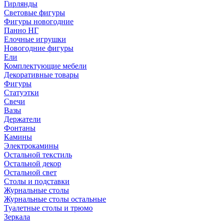
Гирлянды
Световые фигуры
Фигуры новогодние
Панно НГ
Елочные игрушки
Новогодние фигуры
Ели
Комплектующие мебели
Декоративные товары
Фигуры
Статуэтки
Свечи
Вазы
Держатели
Фонтаны
Камины
Электрокамины
Остальной текстиль
Остальной декор
Остальной свет
Столы и подставки
Журнальные столы
Журнальные столы остальные
Туалетные столы и трюмо
Зеркала