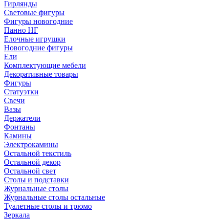
Гирлянды
Световые фигуры
Фигуры новогодние
Панно НГ
Елочные игрушки
Новогодние фигуры
Ели
Комплектующие мебели
Декоративные товары
Фигуры
Статуэтки
Свечи
Вазы
Держатели
Фонтаны
Камины
Электрокамины
Остальной текстиль
Остальной декор
Остальной свет
Столы и подставки
Журнальные столы
Журнальные столы остальные
Туалетные столы и трюмо
Зеркала