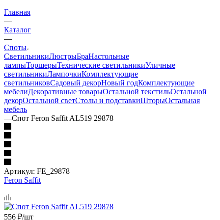
Главная
—
Каталог
—
Споты
Светильники
Люстры
Бра
Настольные
лампы
Торшеры
Технические светильники
Уличные
светильники
Лампочки
Комплектующие
светильников
Садовый декор
Новый год
Комплектующие
мебели
Декоративные товары
Остальной текстиль
Остальной
декор
Остальной свет
Столы и подставки
Шторы
Остальная
мебель
—
Спот Feron Saffit AL519 29878
Артикул:
FE_29878
Feron Saffit
556
₽
/шт