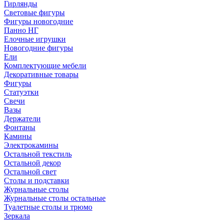
Гирлянды
Световые фигуры
Фигуры новогодние
Панно НГ
Елочные игрушки
Новогодние фигуры
Ели
Комплектующие мебели
Декоративные товары
Фигуры
Статуэтки
Свечи
Вазы
Держатели
Фонтаны
Камины
Электрокамины
Остальной текстиль
Остальной декор
Остальной свет
Столы и подставки
Журнальные столы
Журнальные столы остальные
Туалетные столы и трюмо
Зеркала